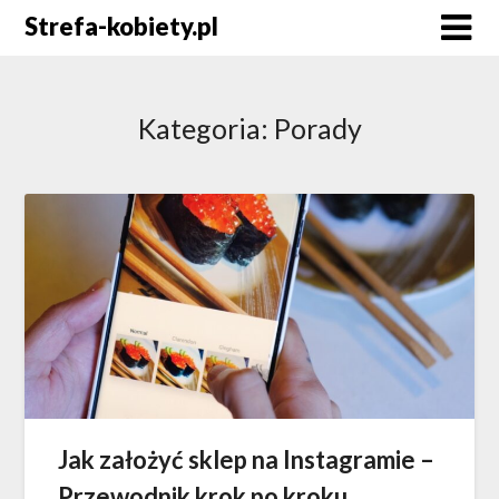
Skip
Strefa-kobiety.pl
to
content
Kategoria:
Porady
Jak założyć sklep na Instagramie –
Przewodnik krok po kroku