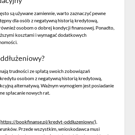
dacyjny
zęsto są używane zamiennie, warto zaznaczyć pewne
tępny dla osób z negatywną historią kredytową,
również osobom o dobrej kondycji finansowej. Ponadto,
wyższymi kosztami i wymagać dodatkowych
chomości.
 oddłużeniowy?
mają trudności ze spłatą swoich zobowiązań
 kredytu osobom z negatywną historią kredytową,
trakcyjną alternatywą. Ważnym wymogiem jest posiadanie
ne spłacanie nowych rat.
(
https://bookfinanse.pl/kredyt-oddluzeniowy/
),
warunków. Przede wszystkim, wnioskodawca musi