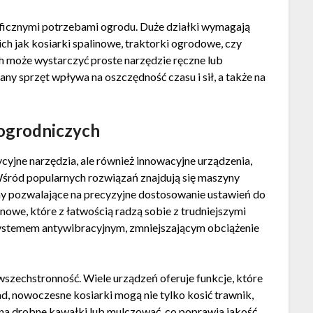
yficznymi potrzebami ogrodu. Duże działki wymagają
h jak kosiarki spalinowe, traktorki ogrodowe, czy
h może wystarczyć proste narzędzie ręczne lub
y sprzęt wpływa na oszczędność czasu i sił, a także na
ogrodniczych
cyjne narzędzia, ale również innowacyjne urządzenia,
Wśród popularnych rozwiązań znajdują się maszyny
y pozwalające na precyzyjne dostosowanie ustawień do
nowe, które z łatwością radzą sobie z trudniejszymi
systemem antywibracyjnym, zmniejszającym obciążenie
wszechstronność. Wiele urządzeń oferuje funkcje, które
, nowoczesne kosiarki mogą nie tylko kosić trawnik,
ą na drobne kawałki lub mulczować, co poprawia jakość