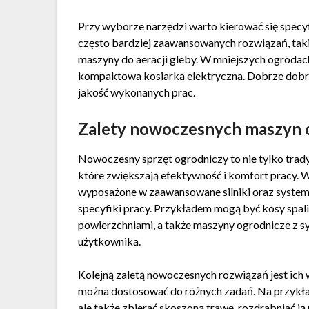
Przy wyborze narzędzi warto kierować się spec
często bardziej zaawansowanych rozwiązań, takic
maszyny do aeracji gleby. W mniejszych ogrodac
kompaktowa kosiarka elektryczna. Dobrze dobran
jakość wykonanych prac.
Zalety nowoczesnych maszyn 
Nowoczesny sprzęt ogrodniczy to nie tylko trady
które zwiększają efektywność i komfort pracy. 
wyposażone w zaawansowane silniki oraz system
specyfiki pracy. Przykładem mogą być kosy spali
powierzchniami, a także maszyny ogrodnicze z 
użytkownika.
Kolejną zaletą nowoczesnych rozwiązań jest ich 
można dostosować do różnych zadań. Na przykład
ale także zbierać skoszoną trawę, rozdrabniać j