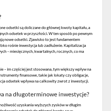
?
one odsetki są doliczane do głównej kwoty kapitału, a
ejnych odsetek w przyszłości. W ten sposób po pewnym
rują nowe odsetki. Zjawisko to jest fundamentem
bko rośnie inwestycja lub zadłużenie. Kapitalizacja
ch – miesięcznych, kwartalnych, rocznych, co ma
ie – im częściej jest stosowana, tym większy wpływ na
strumenty finansowe, takie jak lokaty czy obligacje,
acja odsetek wpływa na całkowity zwrot z inwestycji.
ywa na długoterminowe inwestycje?
ą możliwość uzyskania wyższych zysków w długim
m dodawania odsetek do głównej kwoty, co w