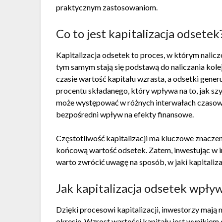
praktycznym zastosowaniom.
Co to jest kapitalizacja odsetek
Kapitalizacja odsetek to proces, w którym nalicz
tym samym stają się podstawą do naliczania kol
czasie wartość kapitału wzrasta, a odsetki gene
procentu składanego, który wpływa na to, jak szy
może występować w różnych interwałach czasowy
bezpośredni wpływ na efekty finansowe.
Częstotliwość kapitalizacji ma kluczowe znaczen
końcową wartość odsetek. Zatem, inwestując w in
warto zwrócić uwagę na sposób, w jaki kapitaliz
Jak kapitalizacja odsetek wpł
Dzięki procesowi kapitalizacji, inwestorzy maj
okresie. Wzrost wartości kapitału jest wynikie