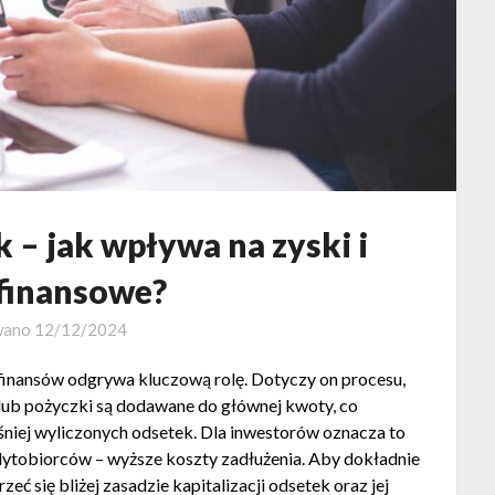
k – jak wpływa na zyski i
 finansowe?
wano
12/12/2024
e finansów odgrywa kluczową rolę. Dotyczy on procesu,
lub pożyczki są dodawane do głównej kwoty, co
eśniej wyliczonych odsetek. Dla inwestorów oznacza to
dytobiorców – wyższe koszty zadłużenia. Aby dokładnie
eć się bliżej zasadzie kapitalizacji odsetek oraz jej