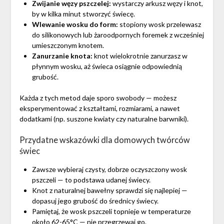
Zwijanie węzy pszczelej:
wystarczy arkusz węzy i knot,
by w kilka minut stworzyć świecę.
Wlewanie wosku do form:
stopiony wosk przelewasz
do silikonowych lub żaroodpornych foremek z wcześniej
umieszczonym knotem.
Zanurzanie knota:
knot wielokrotnie zanurzasz w
płynnym wosku, aż świeca osiągnie odpowiednią
grubość.
Każda z tych metod daje sporo swobody — możesz
eksperymentować z kształtami, rozmiarami, a nawet
dodatkami (np. suszone kwiaty czy naturalne barwniki).
Przydatne wskazówki dla domowych twórców
świec
Zawsze wybieraj czysty, dobrze oczyszczony wosk
pszczeli — to podstawa udanej świecy.
Knot z naturalnej bawełny sprawdzi się najlepiej —
dopasuj jego grubość do średnicy świecy.
Pamiętaj, że wosk pszczeli topnieje w temperaturze
około 62-65°C — nie przegrzewaj go.