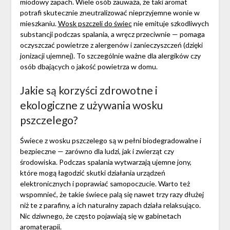
miodowy zapach. Wiele osób zauważa, że taki aromat
potrafi skutecznie zneutralizować nieprzyjemne wonie w
mieszkaniu.
Wosk pszczeli do świec
nie emituje szkodliwych
substancji podczas spalania, a wręcz przeciwnie — pomaga
oczyszczać powietrze z alergenów i zanieczyszczeń (dzięki
jonizacji ujemnej). To szczególnie ważne dla alergików czy
osób dbających o jakość powietrza w domu.
Jakie są korzyści zdrowotne i
ekologiczne z używania wosku
pszczelego?
Świece z wosku pszczelego są w pełni biodegradowalne i
bezpieczne — zarówno dla ludzi, jak i zwierząt czy
środowiska. Podczas spalania wytwarzają ujemne jony,
które mogą łagodzić skutki działania urządzeń
elektronicznych i poprawiać samopoczucie. Warto też
wspomnieć, że takie świece palą się nawet trzy razy dłużej
niż te z parafiny, a ich naturalny zapach działa relaksująco.
Nic dziwnego, że często pojawiają się w gabinetach
aromaterapii.