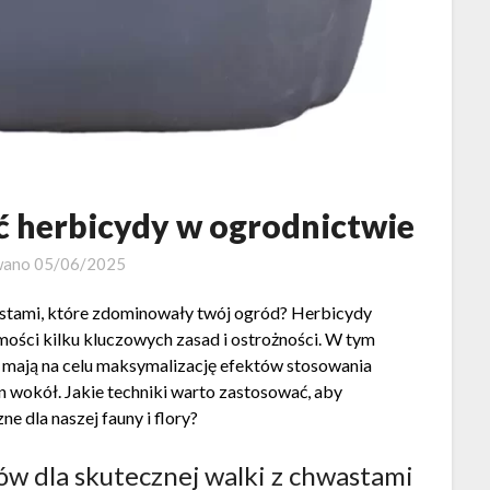
ć herbicydy w ogrodnictwie
wano
05/06/2025
stami, które zdominowały twój ogród? Herbicydy
ości kilku kluczowych zasad i ostrożności. W tym
e mają na celu maksymalizację efektów stosowania
n wokół. Jakie techniki warto zastosować, aby
e dla naszej fauny i flory?
 dla skutecznej walki z chwastami