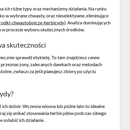
 ich różne typy oraz mechanizmy działania. Na rynku
lko w wybrane chwasty, oraz nieselektywne, eliminujące
srodki-chwastobojcze-herbicydy
). Analiza dominujących
 w procesie wyboru skutecznych środków.
wa skuteczności
iecznie sprawdź etykietę. To tam znajdziesz cenne
st przeznaczony, zalecanych dawkach oraz metodach
istotne, zwłaszcza jeśli planujesz zbiory po użyciu
cydy?
ż ich dobór. Wczesna wiosna lub późne lato to idealne
araj się unikać stosowania herbicydów podczas silnego
 osłabić ich działanie.