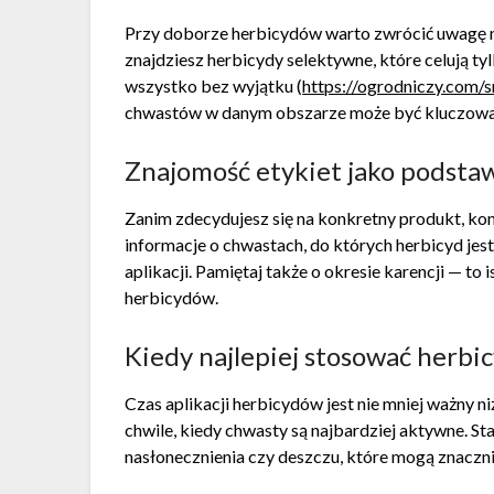
Przy doborze herbicydów warto zwrócić uwagę na
znajdziesz herbicydy selektywne, które celują ty
wszystko bez wyjątku (
https://ogrodniczy.com/
chwastów w danym obszarze może być kluczowa
Znajomość etykiet jako podsta
Zanim zdecydujesz się na konkretny produkt, kon
informacje o chwastach, do których herbicyd je
aplikacji. Pamiętaj także o okresie karencji — to 
herbicydów.
Kiedy najlepiej stosować herbi
Czas aplikacji herbicydów jest nie mniej ważny ni
chwile, kiedy chwasty są najbardziej aktywne. St
nasłonecznienia czy deszczu, które mogą znacznie