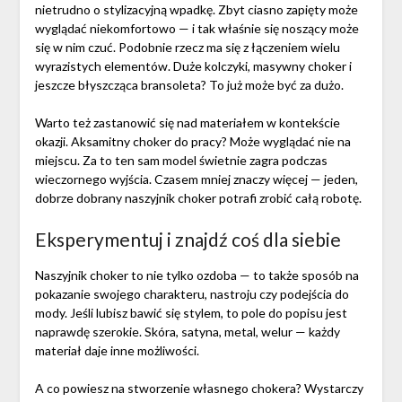
nietrudno o stylizacyjną wpadkę. Zbyt ciasno zapięty może
wyglądać niekomfortowo — i tak właśnie się noszący może
się w nim czuć. Podobnie rzecz ma się z łączeniem wielu
wyrazistych elementów. Duże kolczyki, masywny choker i
jeszcze błyszcząca bransoleta? To już może być za dużo.
Warto też zastanowić się nad materiałem w kontekście
okazji. Aksamitny choker do pracy? Może wyglądać nie na
miejscu. Za to ten sam model świetnie zagra podczas
wieczornego wyjścia. Czasem mniej znaczy więcej — jeden,
dobrze dobrany naszyjnik choker potrafi zrobić całą robotę.
Eksperymentuj i znajdź coś dla siebie
Naszyjnik choker to nie tylko ozdoba — to także sposób na
pokazanie swojego charakteru, nastroju czy podejścia do
mody. Jeśli lubisz bawić się stylem, to pole do popisu jest
naprawdę szerokie. Skóra, satyna, metal, welur — każdy
materiał daje inne możliwości.
A co powiesz na stworzenie własnego chokera? Wystarczy