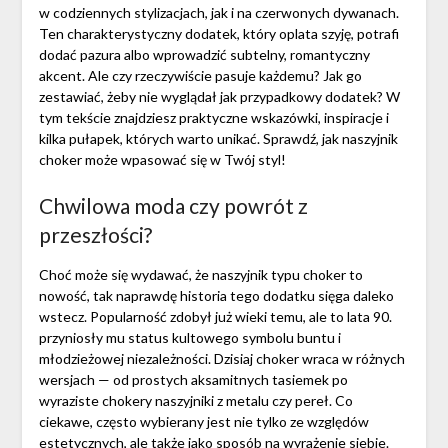
w codziennych stylizacjach, jak i na czerwonych dywanach.
Ten charakterystyczny dodatek, który oplata szyję, potrafi
dodać pazura albo wprowadzić subtelny, romantyczny
akcent. Ale czy rzeczywiście pasuje każdemu? Jak go
zestawiać, żeby nie wyglądał jak przypadkowy dodatek? W
tym tekście znajdziesz praktyczne wskazówki, inspiracje i
kilka pułapek, których warto unikać. Sprawdź, jak naszyjnik
choker może wpasować się w Twój styl!
Chwilowa moda czy powrót z
przeszłości?
Choć może się wydawać, że naszyjnik typu choker to
nowość, tak naprawdę historia tego dodatku sięga daleko
wstecz. Popularność zdobył już wieki temu, ale to lata 90.
przyniosły mu status kultowego symbolu buntu i
młodzieżowej niezależności. Dzisiaj choker wraca w różnych
wersjach — od prostych aksamitnych tasiemek po
wyraziste chokery naszyjniki z metalu czy pereł. Co
ciekawe, często wybierany jest nie tylko ze względów
estetycznych, ale także jako sposób na wyrażenie siebie.