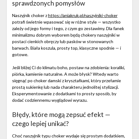
sprawdzonych pomysłów
Naszyjnik choker z
https://aniakruk.pl/naszyjniki-choker
potrafi świetnie wpasować się w różne style — wszystko
zależy od jego formy i tego, z czym go zestawimy. Dla fanek
minimalizmu dobrym wyborem będą chokery naszyjniki w
postaci cienkich obręczy lub pasków w stonowanych
barwach. Biała koszula, prosty top, klasyczne spodnie — i
gotowe.
Jeśli bliżej Ci do klimatu boho, postaw na zdobienia: koraliki,
piórka, kamienie naturalne. A może błysk? Wtedy warto
sięgnąć po choker damski z kryształkami, który przełamie
prostą sukienkę lub nada charakteru jednolitej stylizacji.
Eksperymentowanie z dodatkami to prosty sposób, by
dodać codziennemu wyglądowi wyrazu.
Błędy, które mogą zepsuć efekt —
czego lepiej unikać?
Choć naszyjnik typu choker wydaje się prostym dodatkiem,