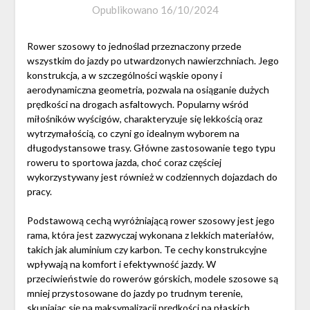
Opublikowano
16/10/2024
Rower szosowy to jednoślad przeznaczony przede
wszystkim do jazdy po utwardzonych nawierzchniach. Jego
konstrukcja, a w szczególności wąskie opony i
aerodynamiczna geometria, pozwala na osiąganie dużych
prędkości na drogach asfaltowych. Popularny wśród
miłośników wyścigów, charakteryzuje się lekkością oraz
wytrzymałością, co czyni go idealnym wyborem na
długodystansowe trasy. Główne zastosowanie tego typu
roweru to sportowa jazda, choć coraz częściej
wykorzystywany jest również w codziennych dojazdach do
pracy.
Podstawową cechą wyróżniającą rower szosowy jest jego
rama, która jest zazwyczaj wykonana z lekkich materiałów,
takich jak aluminium czy karbon. Te cechy konstrukcyjne
wpływają na komfort i efektywność jazdy. W
przeciwieństwie do rowerów górskich, modele szosowe są
mniej przystosowane do jazdy po trudnym terenie,
skupiając się na maksymalizacji prędkości na płaskich,