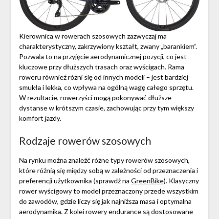
Kierownica w rowerach szosowych zazwyczaj ma
charakterystyczny, zakrzywiony kształt, zwany „barankiem”.
Pozwala to na przyjęcie aerodynamicznej pozycji, co jest
kluczowe przy dłuższych trasach oraz wyścigach. Rama
roweru również różni się od innych modeli – jest bardziej
smukła i lekka, co wpływa na ogólną wagę całego sprzętu.
W rezultacie, rowerzyści mogą pokonywać dłuższe
dystanse w krótszym czasie, zachowując przy tym większy
komfort jazdy.
Rodzaje rowerów szosowych
Na rynku można znaleźć różne typy rowerów szosowych,
które różnią się między sobą w zależności od przeznaczenia i
preferencji użytkownika (sprawdź na
GreenBike
). Klasyczny
rower wyścigowy to model przeznaczony przede wszystkim
do zawodów, gdzie liczy się jak najniższa masa i optymalna
aerodynamika. Z kolei rowery endurance są dostosowane