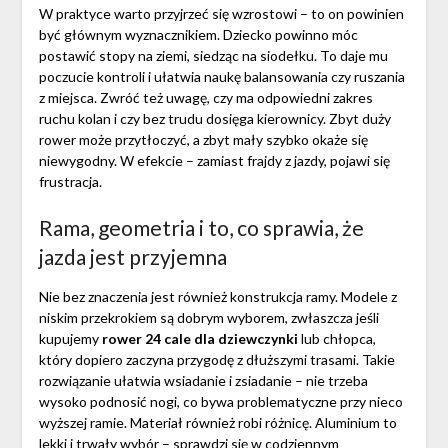
W praktyce warto przyjrzeć się wzrostowi – to on powinien
być głównym wyznacznikiem. Dziecko powinno móc
postawić stopy na ziemi, siedząc na siodełku. To daje mu
poczucie kontroli i ułatwia naukę balansowania czy ruszania
z miejsca. Zwróć też uwagę, czy ma odpowiedni zakres
ruchu kolan i czy bez trudu dosięga kierownicy. Zbyt duży
rower może przytłoczyć, a zbyt mały szybko okaże się
niewygodny. W efekcie – zamiast frajdy z jazdy, pojawi się
frustracja.
Rama, geometria i to, co sprawia, że
jazda jest przyjemna
Nie bez znaczenia jest również konstrukcja ramy. Modele z
niskim przekrokiem są dobrym wyborem, zwłaszcza jeśli
kupujemy
rower 24 cale dla dziewczynki
lub chłopca,
który dopiero zaczyna przygodę z dłuższymi trasami. Takie
rozwiązanie ułatwia wsiadanie i zsiadanie – nie trzeba
wysoko podnosić nogi, co bywa problematyczne przy nieco
wyższej ramie. Materiał również robi różnicę. Aluminium to
lekki i trwały wybór – sprawdzi się w codziennym