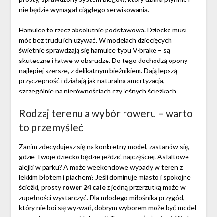
nie będzie wymagał ciągłego serwisowania.
Hamulce to rzecz absolutnie podstawowa. Dziecko musi
móc bez trudu ich używać. W modelach dziecięcych
świetnie sprawdzają się hamulce typu V-brake – są
skuteczne i łatwe w obsłudze. Do tego dochodzą opony –
najlepiej szersze, z delikatnym bieżnikiem. Dają lepszą
przyczepność i działają jak naturalna amortyzacja,
szczególnie na nierównościach czy leśnych ścieżkach.
Rodzaj terenu a wybór roweru – warto
to przemyśleć
Zanim zdecydujesz się na konkretny model, zastanów się,
gdzie Twoje dziecko będzie jeździć najczęściej. Asfaltowe
alejki w parku? A może weekendowe wypady w teren z
lekkim błotem i piachem? Jeśli dominuje miasto i spokojne
ścieżki, prosty
rower 24 cale
z jedną przerzutką może w
zupełności wystarczyć. Dla młodego miłośnika przygód,
który nie boi się wyzwań, dobrym wyborem może być model