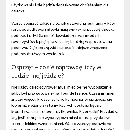
użytkowaniu i nie będzie dodatkowym obciążeniem dla
dziecka.
Warto spojrzeć także na to, jak ustawiona jest rama – kąty
rury podsiodłowej i główki mają wpływ na pozycję dziecka
podczas jazdy. Dla mniej doświadczonych młodych
rowerzystów lepiej sprawdza się bardziej wyprostowana
postawa. Daje lepszą widoczność i mniejsze zmęczenie
podczas dłuższych wycieczek.
Osprzęt – co się naprawdę liczy w
codziennej jeździe?
Nie każdy dziecięcy rower musi mieć pełne wyposażenie,
jakby był przygotowany na Tour de France. Czasami mniej
znaczy więcej. Proste, solidne komponenty sprawdzą się
lepiej niż złożone systemy, których obsługa będzie
kłopotliwa dla młodego użytkownika. Przerzutki? Przydadzą
się, jeśli planujecie wypady poza miasto – na przykład w
teren z lekkimi wzniesieniami. Warto wtedy postawić na
prosty, sprawdzony system biegów, który działa płynnie i