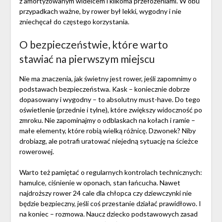
z amortyzowanym widelcem i kilkoma przełożeniami. W obu
przypadkach ważne, by rower był lekki, wygodny i nie
zniechęcał do częstego korzystania.
O bezpieczeństwie, które warto
stawiać na pierwszym miejscu
Nie ma znaczenia, jak świetny jest rower, jeśli zapomnimy o
podstawach bezpieczeństwa. Kask – koniecznie dobrze
dopasowany i wygodny – to absolutny must-have. Do tego
oświetlenie (przednie i tylne), które zwiększy widoczność po
zmroku. Nie zapominajmy o odblaskach na kołach i ramie –
małe elementy, które robią wielką różnicę. Dzwonek? Niby
drobiazg, ale potrafi uratować niejedną sytuację na ścieżce
rowerowej.
Warto też pamiętać o regularnych kontrolach technicznych:
hamulce, ciśnienie w oponach, stan łańcucha. Nawet
najdroższy rower 24 cale dla chłopca czy dziewczynki nie
będzie bezpieczny, jeśli coś przestanie działać prawidłowo. I
na koniec – rozmowa. Naucz dziecko podstawowych zasad