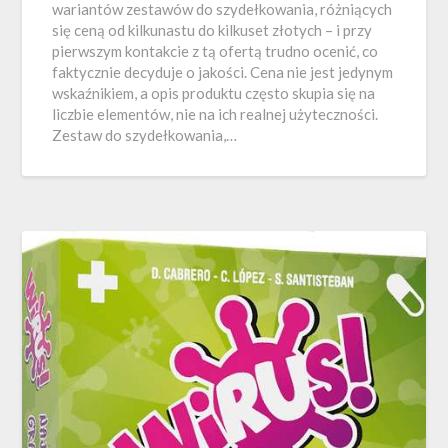
wariantów zestawów do szydełkowania, różniących
się ceną od kilkunastu do kilkuset złotych – i przy
pierwszym kontakcie z tą ofertą trudno ocenić, co
faktycznie decyduje o jakości. Cena nie jest jedynym
wskaźnikiem, a opis produktu często skupia się na
liczbie elementów, nie na ich realnej użyteczności.
Zestaw do szydełkowania,…