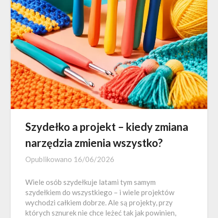
Szydełko a projekt – kiedy zmiana
narzędzia zmienia wszystko?
Opublikowano
16/06/2026
Wiele osób szydełkuje latami tym samym
szydełkiem do wszystkiego – i wiele projektów
wychodzi całkiem dobrze. Ale są projekty, przy
których sznurek nie chce leżeć tak jak powinien,