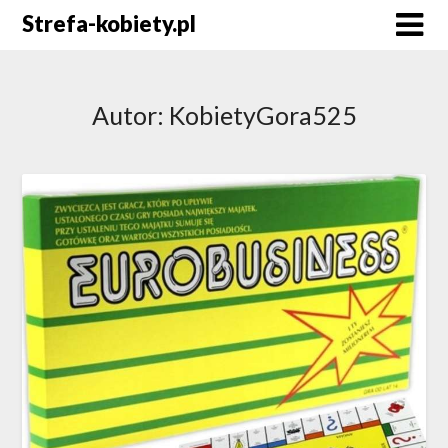
Skip
Strefa-kobiety.pl
to
content
Autor:
KobietyGora525